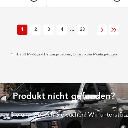
1
2
3
4
...
23
*
inkl. 20% MwSt., exkl. etwaige Lackier-, Einbau- oder Montagekosten
Produkt nicht gefunden?
ben Sie uns, wonach Sie suchen! Wir unterstütz