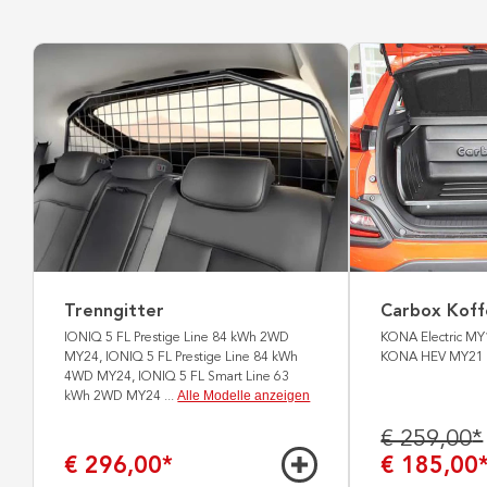
Trenngitter
Carbox Kof
IONIQ 5 FL Prestige Line 84 kWh 2WD
KONA Electric MY
MY24, IONIQ 5 FL Prestige Line 84 kWh
KONA HEV MY21
4WD MY24, IONIQ 5 FL Smart Line 63
Alle Modelle anzeigen
kWh 2WD MY24
...
€ 259,00
*
€ 296,00
*
€ 185,00