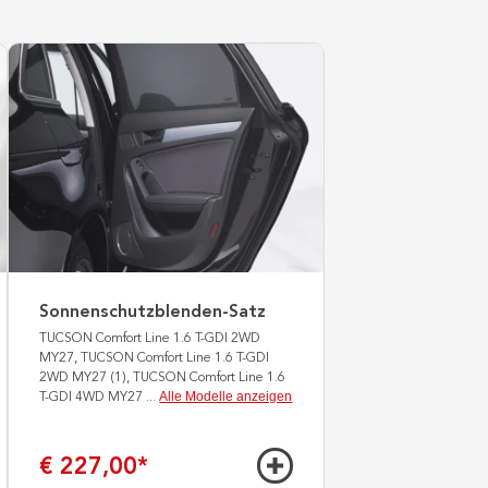
Sonnenschutzblenden-Satz
TUCSON Comfort Line 1.6 T-GDI 2WD
MY27, TUCSON Comfort Line 1.6 T-GDI
2WD MY27 (1), TUCSON Comfort Line 1.6
Alle Modelle anzeigen
T-GDI 4WD MY27
...
€ 227,00
*