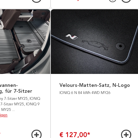
wannen-
Velours-Matten-Satz, N-Logo
, für 7-Sitzer
IONIQ 6 N 84 kWh 4WD MY26
hy 7-Sitzer MY25, IONIQ
. 7-Sitzer MY25, IONIQ 9
D MY25
...
eigen
*
€ 127,00
*