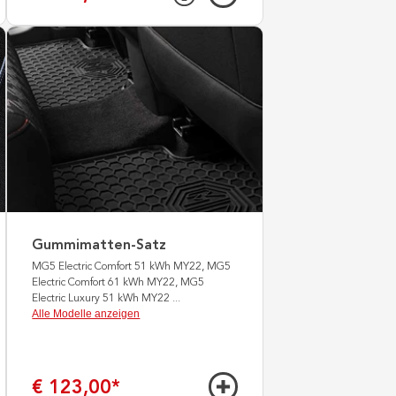
Gummimatten-Satz
MG5 Electric Comfort 51 kWh MY22, MG5
Electric Comfort 61 kWh MY22, MG5
Electric Luxury 51 kWh MY22
...
Alle Modelle anzeigen
€ 123,00
*