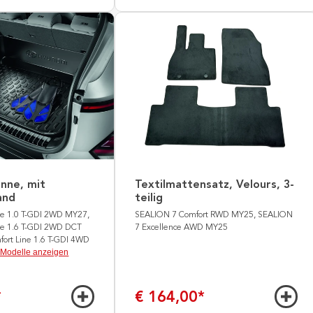
nne, mit
Textilmattensatz, Velours, 3-
and
teilig
ne 1.0 T-GDI 2WD MY27,
SEALION 7 Comfort RWD MY25, SEALION
ne 1.6 T-GDI 2WD DCT
7 Excellence AWD MY25
ort Line 1.6 T-GDI 4WD
 Modelle anzeigen
*
€ 164,00
*