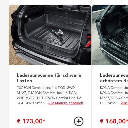
Laderaumwanne für schwere
Laderaumwa
Lasten
erhöhtem R
TUCSON Comfort Line 1.6 T-GDI 2WD
KONA Comfort Li
MY27, TUCSON Comfort Line 1.6 T-GDI
KONA Comfort Li
2WD MY27 (1), TUCSON Comfort Line 1.6
MY27, KONA Comf
Alle Modelle anzeigen
Alle
T-GDI 4WD MY27
...
DCT MY27
...
€ 173,00
*
€ 168,00