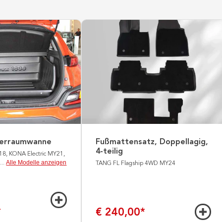
ferraumwanne
Fußmattensatz, Doppellagig,
4-teilig
18, KONA Electric MY21,
Alle Modelle anzeigen
...
TANG FL Flagship 4WD MY24
*
€ 240,00
*