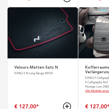
Velours-Matten-Satz N
Kofferraum
Verlängerung
IONIQ 5 N Long Range MY24
IONIQ 9 Calligrap
9 Calligraphy Perf
Prestige Line 2W
Alle Modelle anz
€ 127,00
*
€ 127,00