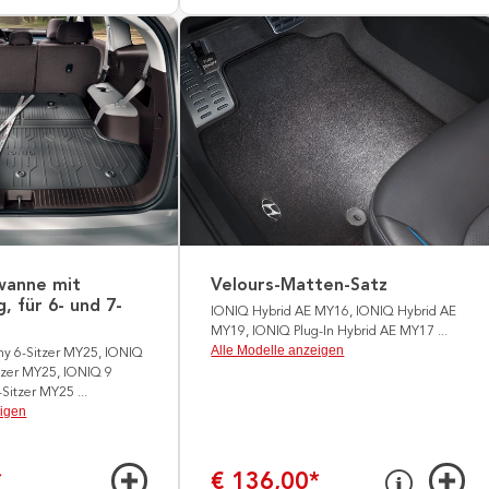
wanne mit
Velours-Matten-Satz
, für 6- und 7-
IONIQ Hybrid AE MY16, IONIQ Hybrid AE
MY19, IONIQ Plug-In Hybrid AE MY17
...
Alle Modelle anzeigen
hy 6-Sitzer MY25, IONIQ
itzer MY25, IONIQ 9
6-Sitzer MY25
...
eigen
*
€ 136,00
*