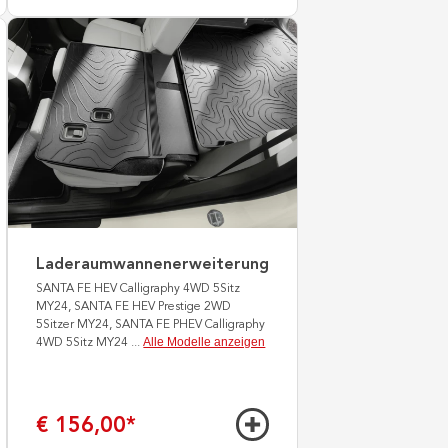
Laderaumwannenerweiterung
SANTA FE HEV Calligraphy 4WD 5Sitz
MY24, SANTA FE HEV Prestige 2WD
5Sitzer MY24, SANTA FE PHEV Calligraphy
Alle Modelle anzeigen
4WD 5Sitz MY24
...
€ 156,00
*