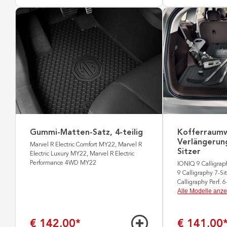
Gummi-Matten-Satz, 4-teilig
Kofferraum
Verlängerung
Marvel R Electric Comfort MY22, Marvel R
Sitzer
Electric Luxury MY22, Marvel R Electric
Performance 4WD MY22
IONIQ 9 Calligrap
9 Calligraphy 7-S
Calligraphy Perf. 
Alle Modelle anz
€ 142,00
*
€ 141,00