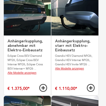
Anhängerkupplung,
Anhängerkupplung,
abnehmbar mit
starr mit Elektro-
Elektro-Einbausatz
Einbausatz
Eclipse Cross BEV Diamond
Grandis HEV Diamond MY26,
MY26, Eclipse Cross BEV
Grandis HEV Intense MY26,
Intense MY26, Eclipse Cross
Grandis HEV Invite MY26
...
Alle Modelle anzeigen
BEV Intense+ MY26
...
Alle Modelle anzeigen
€ 1.375,00
*
€ 1.110,00
*