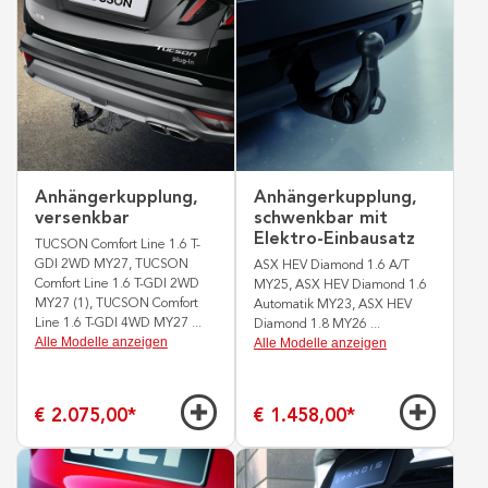
Anhängerkupplung,
Anhängerkupplung,
versenkbar
schwenkbar mit
Elektro-Einbausatz
TUCSON Comfort Line 1.6 T-
GDI 2WD MY27, TUCSON
ASX HEV Diamond 1.6 A/T
Comfort Line 1.6 T-GDI 2WD
MY25, ASX HEV Diamond 1.6
MY27 (1), TUCSON Comfort
Automatik MY23, ASX HEV
Line 1.6 T-GDI 4WD MY27
...
Diamond 1.8 MY26
...
Alle Modelle anzeigen
Alle Modelle anzeigen
€ 2.075,00
*
€ 1.458,00
*