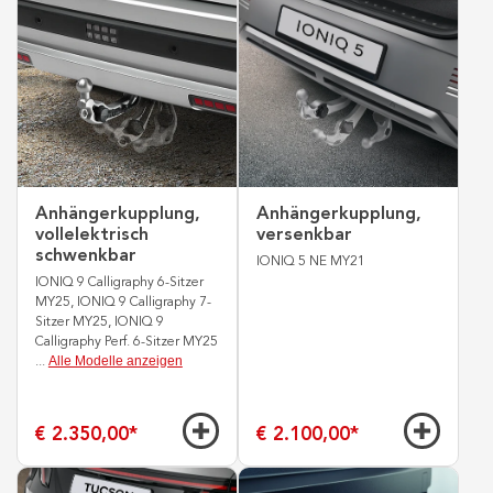
Anhängerkupplung,
Anhängerkupplung,
vollelektrisch
versenkbar
schwenkbar
IONIQ 5 NE MY21
IONIQ 9 Calligraphy 6-Sitzer
MY25, IONIQ 9 Calligraphy 7-
Sitzer MY25, IONIQ 9
Calligraphy Perf. 6-Sitzer MY25
Alle Modelle anzeigen
...
€ 2.350,00
*
€ 2.100,00
*