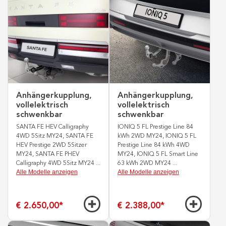
Anhängerkupplung,
Anhängerkupplung,
vollelektrisch
vollelektrisch
schwenkbar
schwenkbar
SANTA FE HEV Calligraphy
IONIQ 5 FL Prestige Line 84
4WD 5Sitz MY24, SANTA FE
kWh 2WD MY24, IONIQ 5 FL
HEV Prestige 2WD 5Sitzer
Prestige Line 84 kWh 4WD
MY24, SANTA FE PHEV
MY24, IONIQ 5 FL Smart Line
Calligraphy 4WD 5Sitz MY24
...
63 kWh 2WD MY24
...
Alle Modelle anzeigen
Alle Modelle anzeigen
€ 2.650,00
*
€ 2.388,00
*