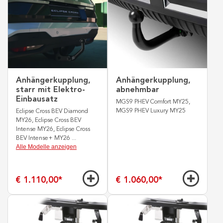
Anhängerkupplung,
Anhängerkupplung,
starr mit Elektro-
abnehmbar
Einbausatz
MGS9 PHEV Comfort MY25,
MGS9 PHEV Luxury MY25
Eclipse Cross BEV Diamond
MY26, Eclipse Cross BEV
Intense MY26, Eclipse Cross
BEV Intense+ MY26
...
Alle Modelle anzeigen
€ 1.110,00
*
€ 1.060,00
*