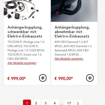
Anhängerkupplung,
Anhängerkupplung,
schwenkbar mit
abnehmbar mit
Elektro-Einbausatz
Elektro-Einbausatz
TUCSON FL Prestige Line 1.6
ASX HEV Diamond 1.6 A/T
CRDi MY24, TUCSON FL
MY25, ASX HEV Diamond 1.6
Prestige Line 1.6 T-GDI MY24,
Automatik MY23, ASX HEV
TUCSON FL Smart Line 1.6
Diamond 1.8 MY26
...
Alle Modelle anzeigen
CRDi 48V MY24
...
Alle Modelle anzeigen
€ 999,00
*
€ 990,00
*
1
2
3
4
...
17