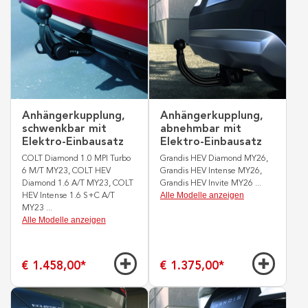
Anhängerkupplung,
Anhängerkupplung,
schwenkbar mit
abnehmbar mit
Elektro-Einbausatz
Elektro-Einbausatz
COLT Diamond 1.0 MPI Turbo
Grandis HEV Diamond MY26,
6 M/T MY23, COLT HEV
Grandis HEV Intense MY26,
Diamond 1.6 A/T MY23, COLT
Grandis HEV Invite MY26
...
Alle Modelle anzeigen
HEV Intense 1.6 S+C A/T
MY23
...
Alle Modelle anzeigen
€ 1.458,00
*
€ 1.375,00
*