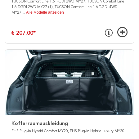
TUCSON Comfort Line 1.6 T-GDI 2WD MY27, TUCSON Comfort Line
1.6 T-GDI 2WD MY27 (1), TUCSON Comfort Line 1.6 T-GDI 4WD
Alle Modelle anzeigen
MY27
...
€ 207,00
*
Kofferraumauskleidung
EHS Plug-in Hybrid Comfort MY20, EHS Plug-in Hybrid Luxury MY20