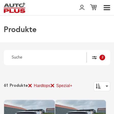
Produkte
2
Hardtops
Spezial+
61
Produkte