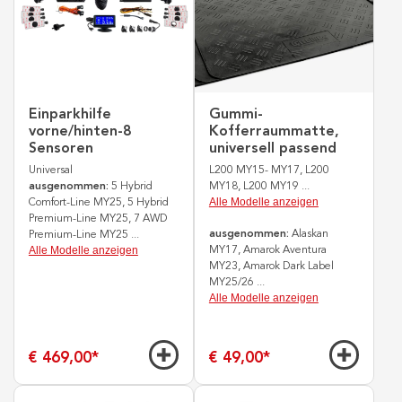
Einparkhilfe
Gummi-
vorne/hinten-8
Kofferraummatte,
Sensoren
universell passend
Universal
L200 MY15- MY17, L200
ausgenommen:
5 Hybrid
MY18, L200 MY19
...
Alle Modelle anzeigen
Comfort-Line MY25, 5 Hybrid
Premium-Line MY25, 7 AWD
ausgenommen:
Alaskan
Premium-Line MY25
...
Alle Modelle anzeigen
MY17, Amarok Aventura
MY23, Amarok Dark Label
MY25/26
...
Alle Modelle anzeigen
€ 469,00
*
€ 49,00
*