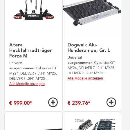
Atera
Dogwalk Alu-
Heckfahrradträger
Hunderampe, Gr. L
Forza M
Universal
ausgenommen:
Cyberster GT
Universal
MY24, DELIVER 7 L2H1 MY25,
ausgenommen:
Cyberster GT
DELIVER 7 L2H2 MY25
...
MY24, DELIVER 7 L1H1 MY26,
Alle Modelle anzeigen
DELIVER 7 L2H1 MY25
...
Alle Modelle anzeigen
€ 999,00
*
€ 239,76
*