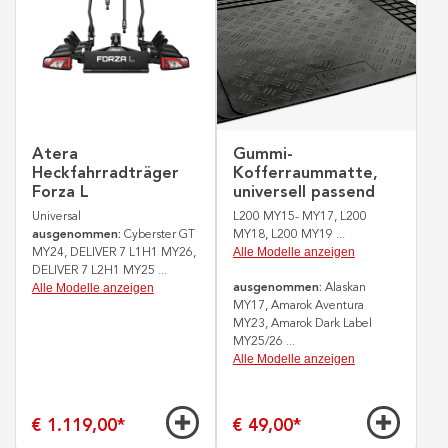
Atera
Gummi-
Heckfahrradträger
Kofferraummatte,
Forza L
universell passend
Universal
L200 MY15- MY17, L200
ausgenommen:
Cyberster GT
MY18, L200 MY19
...
Alle Modelle anzeigen
MY24, DELIVER 7 L1H1 MY26,
DELIVER 7 L2H1 MY25
...
Alle Modelle anzeigen
ausgenommen:
Alaskan
MY17, Amarok Aventura
MY23, Amarok Dark Label
MY25/26
...
Alle Modelle anzeigen
€ 1.119,00
*
€ 49,00
*