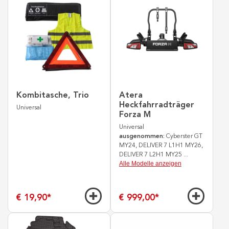
Kombitasche, Trio
Atera
Heckfahrradträger
Universal
Forza M
Universal
ausgenommen:
Cyberster GT
MY24, DELIVER 7 L1H1 MY26,
DELIVER 7 L2H1 MY25
...
Alle Modelle anzeigen
€ 19,90
*
€ 999,00
*