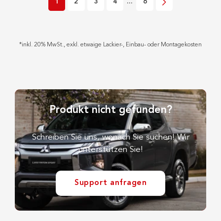
1
2
3
4
...
6
*
inkl. 20% MwSt., exkl. etwaige Lackier-, Einbau- oder Montagekosten
Produkt nicht gefunden?
Schreiben Sie uns, wonach Sie suchen! Wir
unterstützen Sie!
Support anfragen