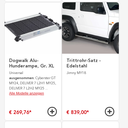
Dogwalk Alu-
Trittrohr-Satz -
Hunderampe, Gr. XL
Edelstahl
Universal
Jimny MY18
ausgenommen:
Cyberster GT
MY24, DELIVER 7 L2H1 MY25,
DELIVER 7 L2H2 MY25
...
Alle Modelle anzeigen
€ 269,76
*
€ 839,00
*