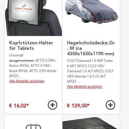
Kopfstützen-Halter
Hagelschutzdecke,Gr
für Tablets
. M (ca
4300x1650x1190 mm)
Universal
ausgenommen:
ATTO 2 DM-i
COLT Diamond 1.0 MPI Turbo
Active MY26, ATTO 2 DM-i
6 M/T MY23, COLT HEV
Boost MY26, ATTO 2 EV Active
Diamond 1.6 A/T MY23, COLT
MY25
...
HEV Intense 1.6 S+C A/T
Alle Modelle anzeigen
MY23
...
Alle Modelle anzeigen
€ 16,02
*
€ 129,00
*