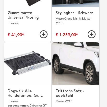
Gummimatte
Stylingbar - Schwarz
Universal 4-teilig
Musso Grand MY18, Musso
MY18
Universal
€ 41,90
*
€ 1.259,00
*
Dogwalk Alu-
Trittrohr-Satz -
Hunderampe, Gr. L
Edelstahl
Universal
Musso MY18
ausgenommen:
Cyberster GT