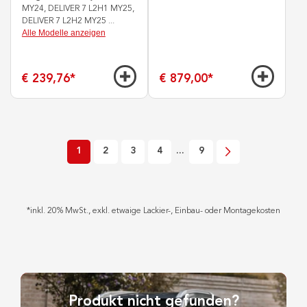
MY24, DELIVER 7 L2H1 MY25,
DELIVER 7 L2H2 MY25
...
Alle Modelle anzeigen
€ 239,76
*
€ 879,00
*
1
2
3
4
...
9
*
inkl. 20% MwSt., exkl. etwaige Lackier-, Einbau- oder Montagekosten
Produkt nicht gefunden?