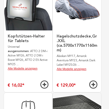
Kopfstützen-Halter
Hagelschutzdecke,Gr
für Tablets
.XXL
(ca.5700x1770x1160m
Universal
m)
ausgenommen:
ATTO 2 DM-i
Active MY26, ATTO 2 DM-i
Alaskan MY17, Amarok
Boost MY26, ATTO 2 EV Active
Aventura MY23, Amarok Dark
MY25
...
Label MY25/26
...
Alle Modelle anzeigen
Alle Modelle anzeigen
€ 16,02
*
€ 129,00
*