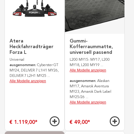
Atera
Gummi-
Heckfahrradträger
Kofferraummatte,
Forza L
universell passend
Universal
L200 MY15- MY17, L200
ausgenommen:
Cyberster GT
MY18, L200 MY19
...
Alle Modelle anzeigen
MY24, DELIVER 7 L1H1 MY26,
DELIVER 7 L2H1 MY25
...
Alle Modelle anzeigen
ausgenommen:
Alaskan
MY17, Amarok Aventura
MY23, Amarok Dark Label
MY25/26
...
Alle Modelle anzeigen
€ 1.119,00
*
€ 49,00
*