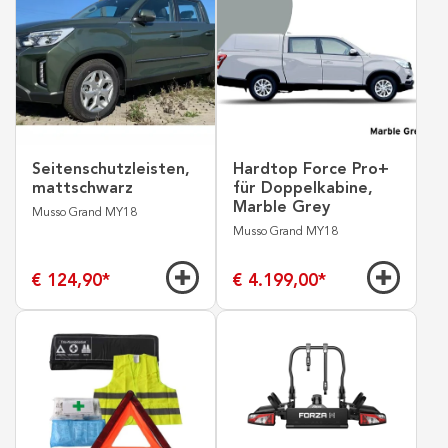
Seitenschutzleisten,
Hardtop Force Pro+
mattschwarz
für Doppelkabine,
Marble Grey
Musso Grand MY18
Musso Grand MY18
€ 124,90
*
€ 4.199,00
*