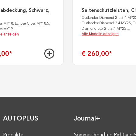
fabdeckung, Schwarz,
Seitenschutzleisten, 
Outlander Diamond 2-t. 2.4 MY2
Outlander Diamond 2.4 MY25, O
oss MY18, Eclipse Cross MY18,5,
Diamond Lux 2-t. 2.4 MY25
...
oss MY19
...
Alle Modelle anzeigen
le anzeigen
,00
*
€ 260,00
*
AUTOPLUS
Journal+
Produkte
Sommer-Roadtrip Richtung 