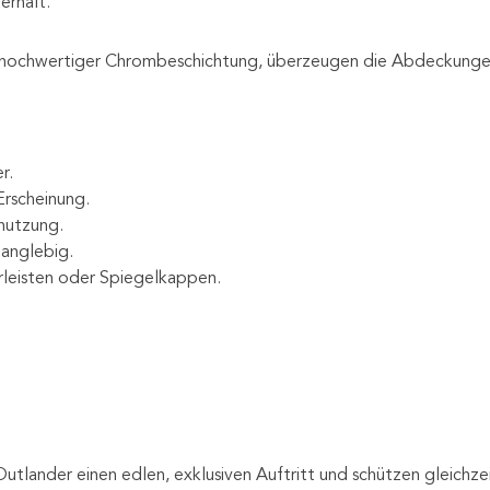
erhalt.
 hochwertiger Chrombeschichtung, überzeugen die Abdeckungen 
r.
rscheinung.
bnutzung.
langlebig.
rleisten oder Spiegelkappen.
lander einen edlen, exklusiven Auftritt und schützen gleichzeit