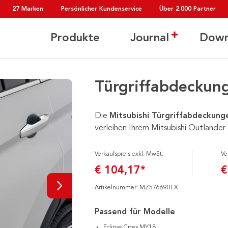
27 Marken
Persönlicher Kundenservice
Über 2.000 Partner
Produkte
Journal
Down
Türgriffabdeckung
Die
Mitsubishi Türgriffabdeckung
verleihen Ihrem Mitsubishi Outlander
Verkaufspreis exkl. MwSt.
Ve
€ 104,17*
€
Artikelnummer: MZ576690EX
Passend für Modelle
Eclipse Cross MY18