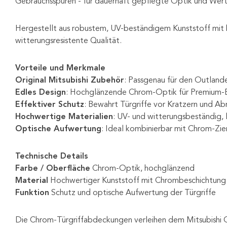
Gebrauchsspuren - für dauerhaft gepflegte Optik und Wert
Hergestellt aus robustem, UV-beständigem Kunststoff mit
witterungsresistente Qualität.
Vorteile und Merkmale
Original Mitsubishi Zubehör
: Passgenau für den Outlande
Edles Design
: Hochglänzende Chrom-Optik für Premium-E
Effektiver Schutz
: Bewahrt Türgriffe vor Kratzern und A
Hochwertige Materialien
: UV- und witterungsbeständig, 
Optische Aufwertung
: Ideal kombinierbar mit Chrom-Zie
Technische Details
Farbe / Oberfläche
Chrom-Optik, hochglänzend
Material
Hochwertiger Kunststoff mit Chrombeschichtung
Funktion
Schutz und optische Aufwertung der Türgriffe
Die Chrom-Türgriffabdeckungen verleihen dem Mitsubishi Out