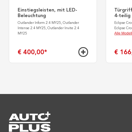
Einstiegsleisten, mit LED-
Türgrif
Beleuchtung
4-teilig
Outlander Inform 2.4 MY25, Outlander
Eclipse Cr
Intense 2.4 MY25, Outlander Invite 2.4
Eclipse Cr
Alle Model
MY25
€ 400,00
*
€ 166