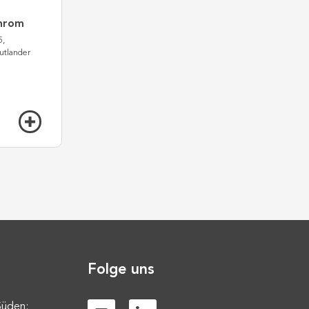
Chrom
5,
utlander
Folge uns
Süden: