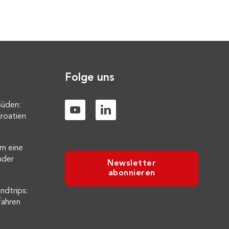
Folge uns
Süden:
roatien
m eine
nder
Newsletter
abonnieren
ndtrips:
fahren