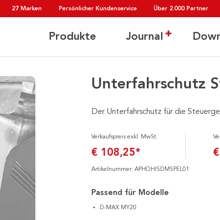
27 Marken
Persönlicher Kundenservice
Über 2.000 Partner
Produkte
Journal
Down
Unterfahrschutz S
Der Unterfahrschutz für die Steuerge
Verkaufspreis exkl. MwSt.
Ve
€ 108,25*
€
Artikelnummer: APHOHISDMSPEL01
Passend für Modelle
D-MAX MY20