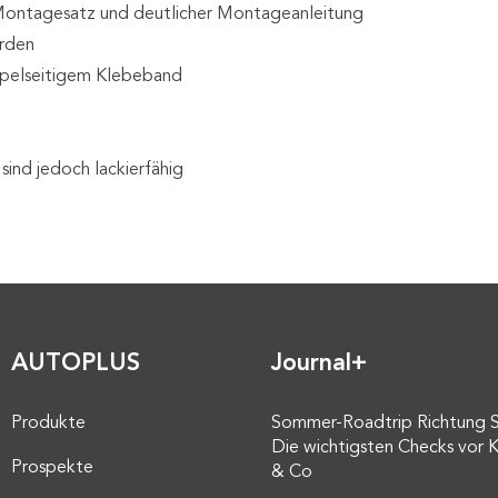
t Montagesatz und deutlicher Montageanleitung
erden
oppelseitigem Klebeband
sind jedoch lackierfähig
AUTOPLUS
Journal+
Produkte
Sommer-Roadtrip Richtung 
Die wichtigsten Checks vor K
Prospekte
& Co