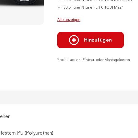
i30 5 Türer N-Line FL 1.0 TGDI DCT MY24
i30 5 Türer N-Line FL 1.0 TGDI MY24
Alle anzeigen
Hinzufügen
* exkl. Lackier-, Einbau- oder Montagekosten
sehen
agfestem PU (Polyurethan)