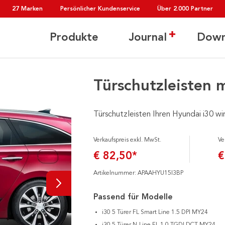
27 Marken
Persönlicher Kundenservice
Über 2.000 Partner
Produkte
Journal
Down
Türschutzleisten 
Türschutzleisten Ihren Hyundai i30 wi
Verkaufspreis exkl. MwSt.
Ve
€ 82,50*
€
Artikelnummer: APAAHYU15I3BP
Passend für Modelle
i30 5 Türer FL Smart Line 1.5 DPI MY24