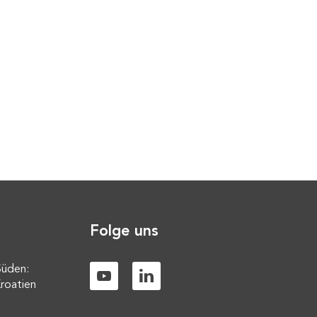
Folge uns
Süden:
roatien