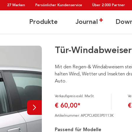
27 Marken
Persönlicher Kundenservice
Über 2.000 Partner
Produkte
Journal
Down
Tür-Windabweiser 
Mit den Regen-& Windabweisern steigt
halten Wind, Wetter und Insekten d
Auto.
Verkaufspreis exkl. MwSt.
Ve
€ 60,00*
€
Artikelnummer: APCPCLK003P0113K
Passend für Modelle