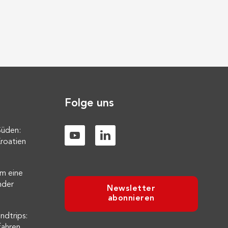
Folge uns
Süden:
roatien
m eine
nder
Newsletter
abonnieren
ndtrips:
fahren