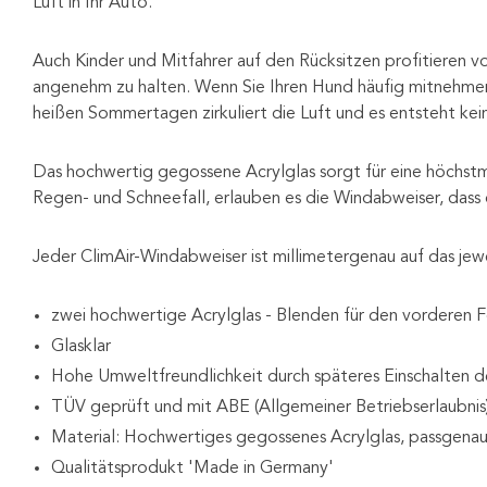
Luft in Ihr Auto.
Auch Kinder und Mitfahrer auf den Rücksitzen profitieren 
angenehm zu halten. Wenn Sie Ihren Hund häufig mitnehmen o
heißen Sommertagen zirkuliert die Luft und es entsteht kei
Das hochwertig gegossene Acrylglas sorgt für eine höchstm
Regen- und Schneefall, erlauben es die Windabweiser, dass 
Jeder ClimAir-Windabweiser ist millimetergenau auf das je
zwei hochwertige Acrylglas - Blenden für den vorderen 
Glasklar
Hohe Umweltfreundlichkeit durch späteres Einschalten d
TÜV geprüft und mit ABE (Allgemeiner Betriebserlaubnis
Material: Hochwertiges gegossenes Acrylglas, passgenau
Qualitätsprodukt 'Made in Germany'