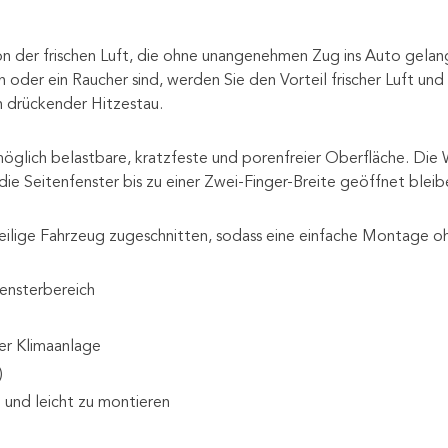
von der frischen Luft, die ohne unangenehmen Zug ins Auto gela
der ein Raucher sind, werden Sie den Vorteil frischer Luft und 
n drückender Hitzestau.
öglich belastbare, kratzfeste und porenfreier Oberfläche. Die 
die Seitenfenster bis zu einer Zwei-Finger-Breite geöffnet bleib
weilige Fahrzeug zugeschnitten, sodass eine einfache Montage oh
Fensterbereich
er Klimaanlage
)
 und leicht zu montieren