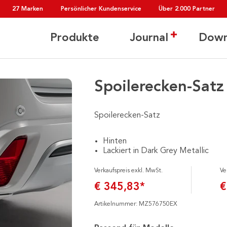
27 Marken
Persönlicher Kundenservice
Über 2.000 Partner
Produkte
Journal
Down
Spoilerecken-Satz
Spoilerecken-Satz
Hinten
Lackiert in Dark Grey Metallic
Verkaufspreis exkl. MwSt.
Ve
€ 345,83*
€
Artikelnummer: MZ576750EX