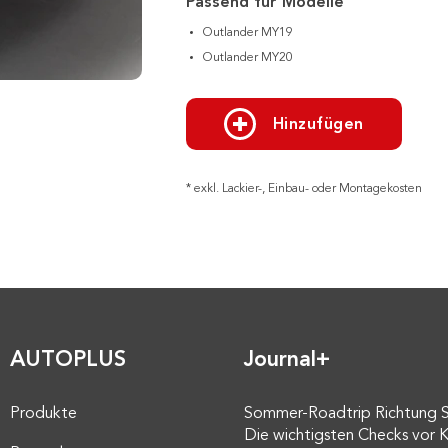
Passend für Modelle
Outlander MY19
Outlander MY20
Hinzufügen
* exkl. Lackier-, Einbau- oder Montagekosten
AUTOPLUS
Journal+
Produkte
Sommer-Roadtrip Richtung 
Die wichtigsten Checks vor K