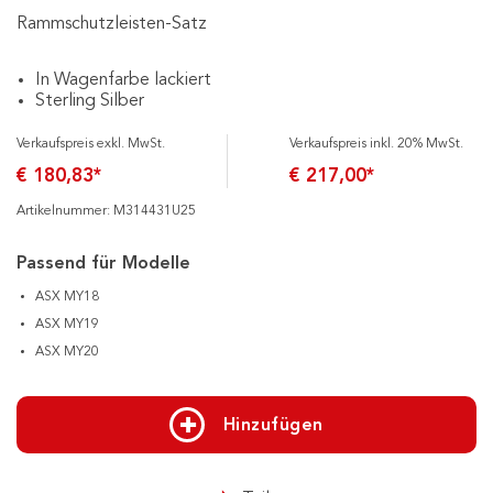
Rammschutzleisten-Satz
In Wagenfarbe lackiert
Sterling Silber
Verkaufspreis exkl. MwSt.
Verkaufspreis inkl. 20% MwSt.
€ 180,83*
€ 217,00*
Artikelnummer: M314431U25
Passend für Modelle
ASX MY18
ASX MY19
ASX MY20
Hinzufügen