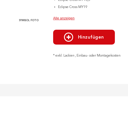
Eclipse Cross MY18,5
Eclipse Cross MY19
Alle anzeigen
SYMBOL FOTO
Hinzufügen
* exkl. Lackier-, Einbau- oder Montagekosten