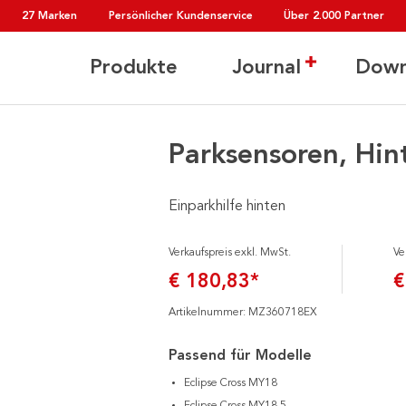
27 Marken
Persönlicher Kundenservice
Über 2.000 Partner
Produkte
Journal
Down
Parksensoren, Hin
Einparkhilfe hinten
Verkaufspreis exkl. MwSt.
Ve
€ 180,83*
€
Artikelnummer: MZ360718EX
Passend für Modelle
Eclipse Cross MY18