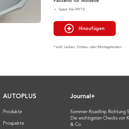
Passend für Modelle
Space Star MY18
Hinzufügen
* exkl. Lackier-, Einbau- oder Montagekosten
AUTOPLUS
Journal+
Produkte
Sommer-Roadtrip Richtung 
Die wichtigsten Checks vor K
Prospekte
& Co