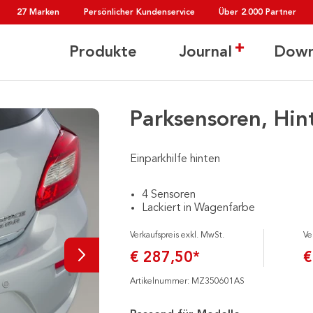
27 Marken
Persönlicher Kundenservice
Über 2.000 Partner
Produkte
Journal
Down
Parksensoren, Hin
Einparkhilfe hinten
4 Sensoren
Lackiert in Wagenfarbe
Verkaufspreis exkl. MwSt.
Ve
€ 287,50*
€
Artikelnummer: MZ350601AS