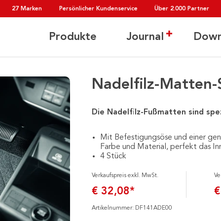
27 Marken
Persönlicher Kundenservice
Über 2.000 Partner
Produkte
Journal
Down
Nadelfilz-Matten-
Die Nadelfilz-Fußmatten sind spe
Mit Befestigungsöse und einer gen
Farbe und Material, perfekt das In
4 Stück
Verkaufspreis exkl. MwSt.
Ve
€ 32,08*
€
Artikelnummer: DF141ADE00