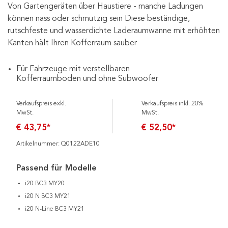
Von Gartengeräten über Haustiere - manche Ladungen
können nass oder schmutzig sein Diese beständige,
rutschfeste und wasserdichte Laderaumwanne mit erhöhten
Kanten hält Ihren Kofferraum sauber
Für Fahrzeuge mit verstellbaren
Kofferraumboden und ohne Subwoofer
Verkaufspreis exkl.
Verkaufspreis inkl. 20%
MwSt.
MwSt.
€ 43,75*
€ 52,50*
Artikelnummer: Q0122ADE10
Passend für Modelle
i20 BC3 MY20
i20 N BC3 MY21
i20 N-Line BC3 MY21