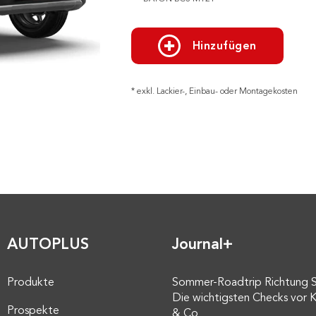
Hinzufügen
* exkl. Lackier-, Einbau- oder Montagekosten
AUTOPLUS
Journal+
Produkte
Sommer-Roadtrip Richtung 
Die wichtigsten Checks vor K
Prospekte
& Co