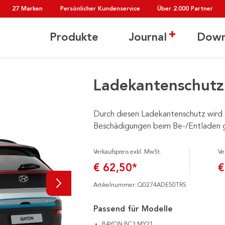
27 Marken
Persönlicher Kundenservice
Über 2.000 Partner
Produkte
Journal
Down
Ladekantenschutzl
Durch diesen Ladekantenschutz wird 
Beschädigungen beim Be-/Entladen 
Verkaufspreis exkl. MwSt.
Ve
€ 62,50*
€
Artikelnummer: Q0274ADE50TRS
Passend für Modelle
BAYON BC3 MY21