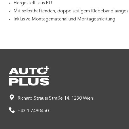
Hergestellt aus PU
Mit selbsthaftenden, doppelseitigem Klebeband ausges
Inklusive Montagematerial und Montageanleitung
Richard Strauss Straße 14, 1230 Wien
+43 1 7490450