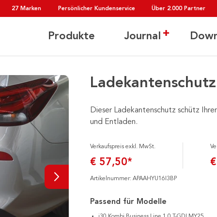
27 Marken
Persönlicher Kundenservice
Über 2.000 Partner
Produkte
Journal
Down
Ladekantenschutz
Dieser Ladekantenschutz schütz Ihre
und Entladen.
Verkaufspreis exkl. MwSt.
Ve
€ 57,50*
€
Artikelnummer: APAAHYU16I3BP
Passend für Modelle
i30 Kombi Business Line 1.0 T-GDI MY25