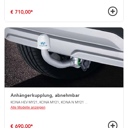
€ 710,00
*
Anhängerkupplung, abnehmbar
KONA HEV MY21, KONA MY21, KONA N MY21
...
Alle Modelle anzeigen
€ 690,00
*