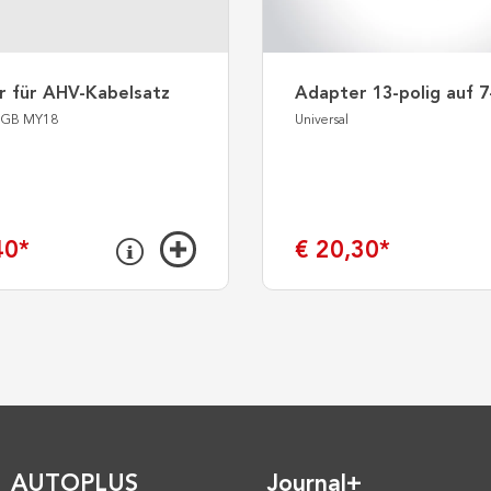
r für AHV-Kabelsatz
Adapter 13-polig auf 7
r GB MY18
Universal
40
*
€ 20,30
*
AUTOPLUS
Journal+