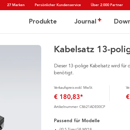
27 Marken
Persönlicher Kundenservice
Über 2.000 Partner
Produkte
Journal
Down
Kabelsatz 13-poli
Dieser 13-polige Kabelsatz wird für
benötigt.
Verkaufspreis exkl. MwSt.
Ve
€ 180,83*
€
Artikelnummer: C8621ADE00CP
Passend für Modelle
i20 5 Türer GB MY18