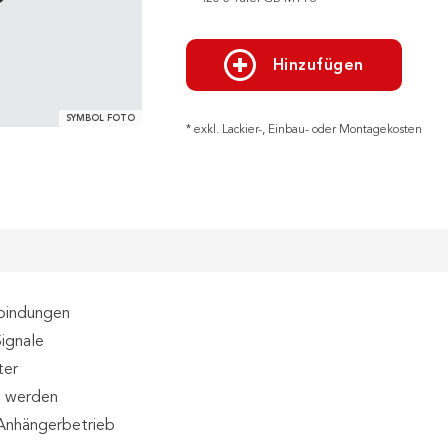
Hinzufügen
SYMBOL FOTO
* exkl. Lackier-, Einbau- oder Montagekosten
rbindungen
Signale
ter
t werden
 Anhängerbetrieb