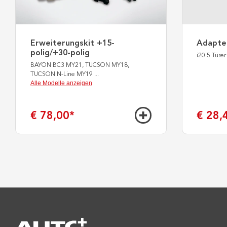
Erweiterungskit +15-
Adapte
polig/+30-polig
i20 5 Türe
BAYON BC3 MY21, TUCSON MY18,
TUCSON N-Line MY19
...
Alle Modelle anzeigen
€ 78,00
*
€ 28,