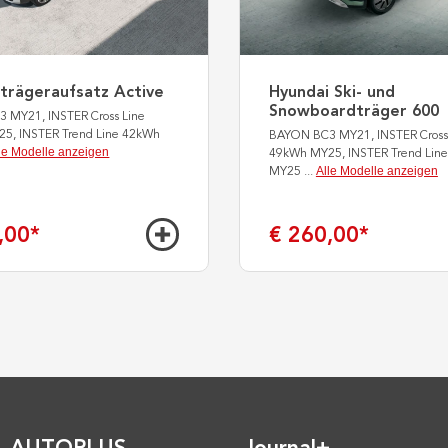
trägeraufsatz Active
Hyundai Ski- und
Snowboardträger 600
 MY21, INSTER Cross Line
5, INSTER Trend Line 42kWh
BAYON BC3 MY21, INSTER Cross
le Modelle anzeigen
49kWh MY25, INSTER Trend Lin
Alle Modelle anzeigen
MY25
...
,00
*
€ 260,00
*