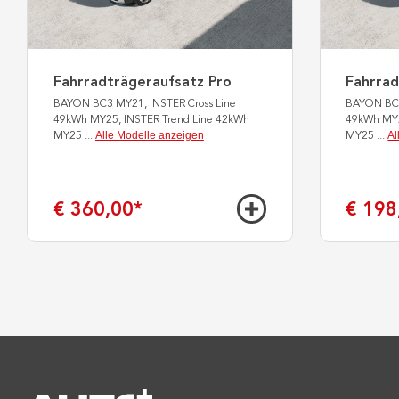
Fahrradträgeraufsatz Pro
Fahrrad
BAYON BC3 MY21, INSTER Cross Line
BAYON BC3
49kWh MY25, INSTER Trend Line 42kWh
49kWh MY2
Alle Modelle anzeigen
Al
MY25
...
MY25
...
€ 360,00
*
€ 198