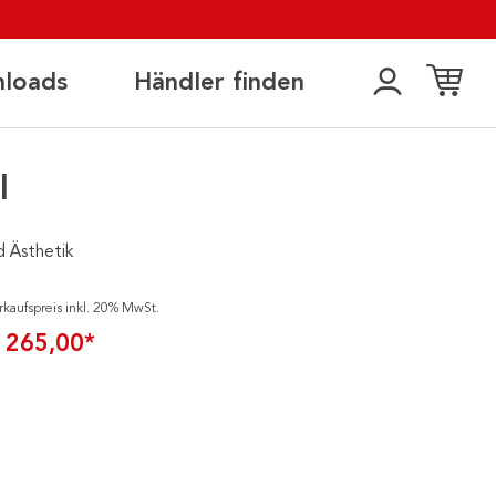
loads
Händler finden
l
d Ästhetik
rkaufspreis inkl. 20% MwSt.
 265,00*