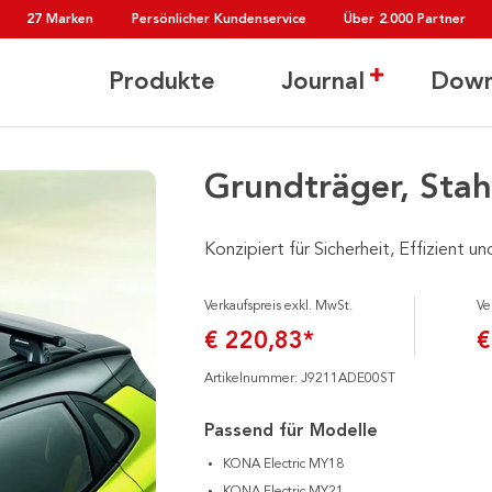
27 Marken
Persönlicher Kundenservice
Über 2.000 Partner
Produkte
Journal
Down
Grundträger, Stah
Konzipiert für Sicherheit, Effizient un
Verkaufspreis exkl. MwSt.
Ve
€ 220,83*
€
Artikelnummer: J9211ADE00ST
Passend für Modelle
KONA Electric MY18