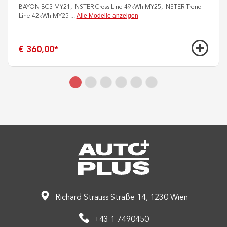
BAYON BC3 MY21, INSTER Cross Line 49kWh MY25, INSTER Trend
Alle Modelle anzeigen
Line 42kWh MY25
...
€ 360,00
*
Richard Strauss Straße 14, 1230 Wien
+43 1 7490450