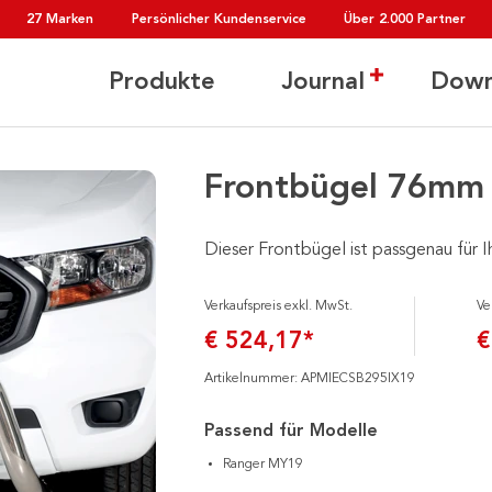
27 Marken
Persönlicher Kundenservice
Über 2.000 Partner
Produkte
Journal
Down
Frontbügel 76mm -
Dieser Frontbügel ist passgenau für I
Verkaufspreis exkl. MwSt.
Ve
€ 524,17*
€
Artikelnummer: APMIECSB295IX19
Passend für Modelle
Ranger MY19