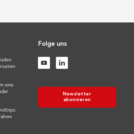
Folge uns
Süden:
roatien
m eine
nder
Newsletter
abonnieren
ndtrips:
fahren