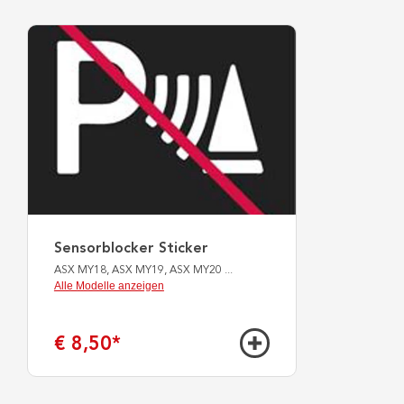
Sensorblocker Sticker
ASX MY18, ASX MY19, ASX MY20
...
Alle Modelle anzeigen
€ 8,50
*