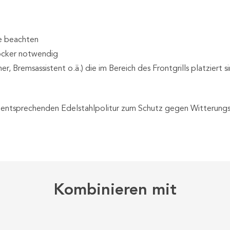
me beachten
locker notwendig
er, Bremsassistent o.ä.) die im Bereich des Frontgrills platzier
er entsprechenden Edelstahlpolitur zum Schutz gegen Witterungse
Kombinieren mit