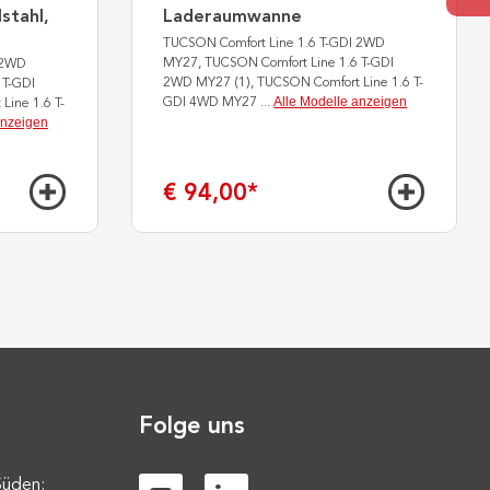
stahl,
Laderaumwanne
TUCSON Comfort Line 1.6 T-GDI 2WD
MY27, TUCSON Comfort Line 1.6 T-GDI
 2WD
2WD MY27 (1), TUCSON Comfort Line 1.6 T-
 T-GDI
Alle Modelle anzeigen
GDI 4WD MY27
...
ine 1.6 T-
anzeigen
€ 94,00
*
Folge uns
Süden: