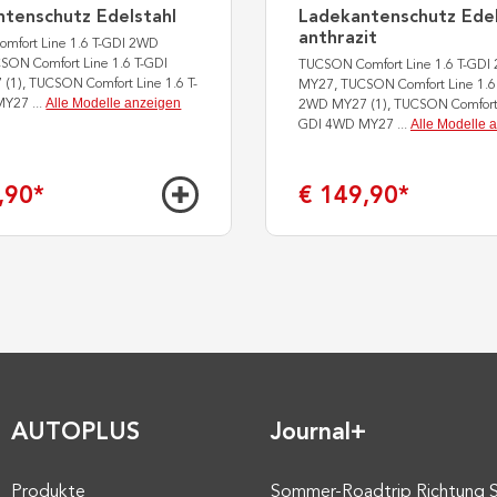
tenschutz Edelstahl
Ladekantenschutz Edel
anthrazit
mfort Line 1.6 T-GDI 2WD
SON Comfort Line 1.6 T-GDI
TUCSON Comfort Line 1.6 T-GDI
1), TUCSON Comfort Line 1.6 T-
MY27, TUCSON Comfort Line 1.6
Alle Modelle anzeigen
MY27
...
2WD MY27 (1), TUCSON Comfort L
Alle Modelle 
GDI 4WD MY27
...
,90
*
€ 149,90
*
AUTOPLUS
Journal+
Produkte
Sommer-Roadtrip Richtung 