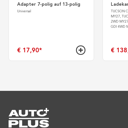
Adapter 7-polig auf 13-polig
Ladekan
Universal
TUCSON Co
MY27, TUC
2WD MY27 (
GDI 4WD 
€ 17,90
*
€ 138