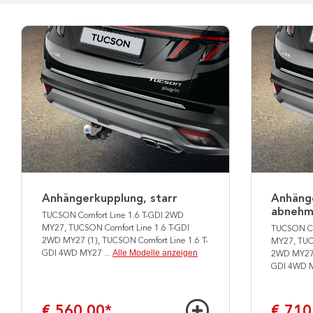
Anhängerkupplung, starr
Anhäng
abnehm
TUCSON Comfort Line 1.6 T-GDI 2WD
MY27, TUCSON Comfort Line 1.6 T-GDI
TUCSON Co
2WD MY27 (1), TUCSON Comfort Line 1.6 T-
MY27, TUC
Alle Modelle anzeigen
GDI 4WD MY27
...
2WD MY27 (
GDI 4WD 
€ 560,00
*
€ 710