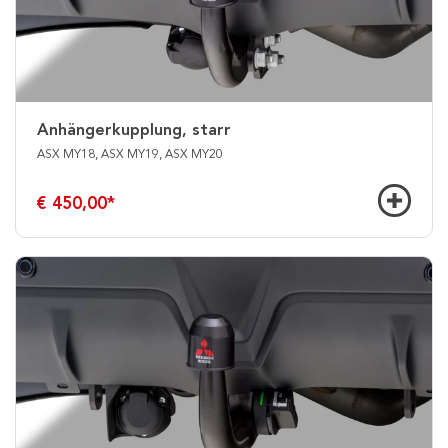
Anhängerkupplung, starr
ASX MY18, ASX MY19, ASX MY20
€ 450,00
*