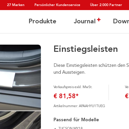
27 Marken
Persönlicher Kundenservice
Über 2.000 Partner
Produkte
Journal
Down
Einstiegsleisten
Diese Einstiegsleisten schützen den 
und Aussteigen.
Verkaufspreis exkl. MwSt.
Ve
€ 81,58*
€
Artikelnummer: APAAHYU1TUEG
Passend für Modelle
TUCSON MY18