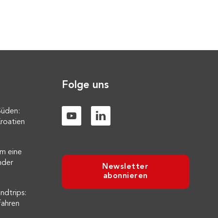
Folge uns
Süden:
roatien
m eine
nder
Newsletter
abonnieren
ndtrips:
fahren