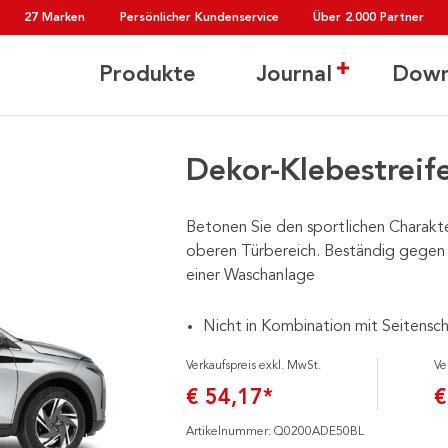
27 Marken
Persönlicher Kundenservice
Über 2.000 Partner
Produkte
Journal
Down
Dekor-Klebestreif
Betonen Sie den sportlichen Charakt
oberen Türbereich. Beständig gegen
einer Waschanlage
Nicht in Kombination mit Seitensch
Verkaufspreis exkl. MwSt.
Ve
€ 54,17*
€
Artikelnummer: Q0200ADE50BL