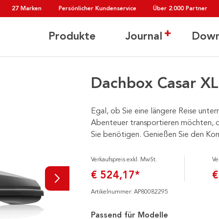
27 Marken
Persönlicher Kundenservice
Über 2.000 Partner
Produkte
Journal
Down
Dachbox Casar XL
Egal, ob Sie eine längere Reise unte
Abenteuer transportieren möchten, d
Sie benötigen. Genießen Sie den Komf
Verkaufspreis exkl. MwSt.
Ve
€ 524,17*
€
Artikelnummer: AP80082295
Passend für Modelle