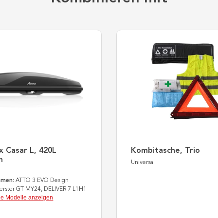
 Casar L, 420L
Kombitasche, Trio
n
Universal
men:
ATTO 3 EVO Design
erster GT MY24, DELIVER 7 L1H1
le Modelle anzeigen