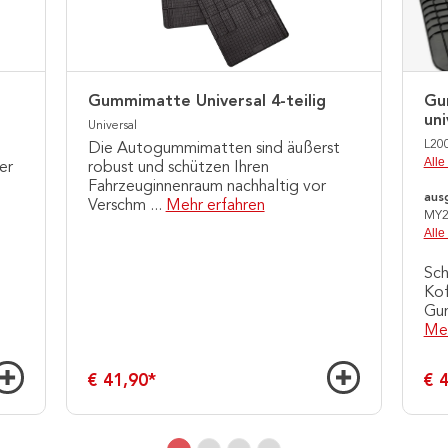
Gummimatte Universal 4-teilig
Gu
uni
Universal
L20
Die Autogummimatten sind äußerst
Alle
er
robust und schützen Ihren
Fahrzeuginnenraum nachhaltig vor
aus
Verschm
...
Mehr erfahren
MY2
Alle
Sch
Kof
Gum
Meh
€ 41,90
*
€ 