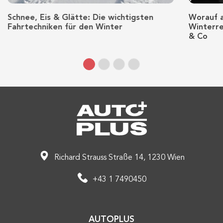
Schnee, Eis & Glätte: Die wichtigsten
Worauf 
Fahrtechniken für den Winter
Winterre
& Co
Richard Strauss Straße 14, 1230 Wien
+43 1 7490450
AUTOPLUS