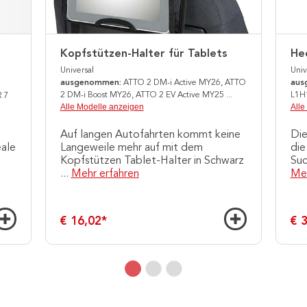
Kopfstützen-Halter für Tablets
He
Universal
Univ
ausgenommen:
ATTO 2 DM-i Active MY26, ATTO
aus
2 DM-i Boost MY26, ATTO 2 EV Active MY25
...
L1H
 7
Alle Modelle anzeigen
Alle
Auf langen Autofahrten kommt keine
Die
ale
Langeweile mehr auf mit dem
die
Kopfstützen Tablet-Halter in Schwarz
Suc
...
Mehr erfahren
Meh
€ 16,02
*
€ 