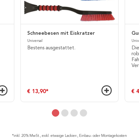
Schneebesen mit Eiskratzer
Gu
Universal
Univ
Bestens ausgestattet.
Die
rob
Fah
Ve
€ 13,90
*
€ 
*inkl. 20% MwSt., exkl. etwaige Lackier-, Einbau- oder Montagekosten